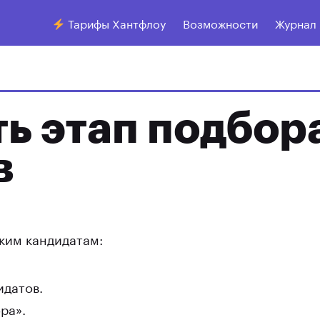
Тарифы Хантфлоу
Возможности
Журнал
ь этап подбор
в
ким кандидатам:
идатов.
ра».