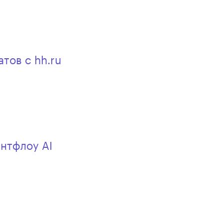
тов с hh.ru
нтфлоу AI