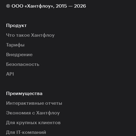
Carrot Quest, JivoSite, Chatra
© ООО «Хантфлоу», 2015 — 2026
и других внешних скриптов после
входа в личный кабинет.
Технически все они имеют доступ
Продукт
к вашим данным, что противоречит
Что такое Хантфлоу
приватности персональных
данных.
Тарифы
Внедрение
Безопасность
API
Преимущества
Интерактивные отчеты
Экономия с Хантфлоу
Для крупных клиентов
Для IT-компаний