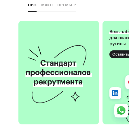
ПРО
МАКС
ПРЕМЬЕР
Весь на
для спа
рутины
Оставить