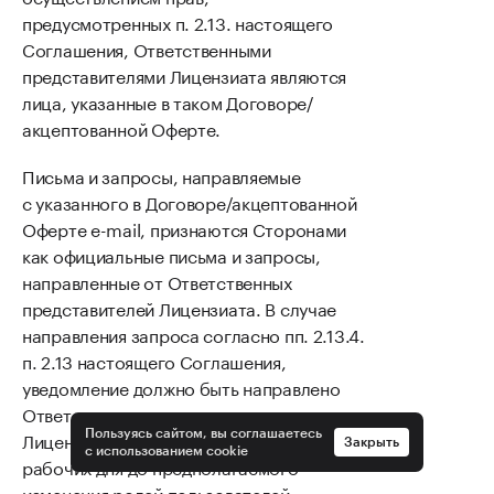
предусмотренных п. 2.13. настоящего
Соглашения, Ответственными
представителями Лицензиата являются
лица, указанные в таком Договоре/
акцептованной Оферте.
Письма и запросы, направляемые
с указанного в Договоре/акцептованной
Оферте e-mail, признаются Сторонами
как официальные письма и запросы,
направленные от Ответственных
представителей Лицензиата. В случае
направления запроса согласно пп. 2.13.4.
п. 2.13 настоящего Соглашения,
уведомление должно быть направлено
Ответственным представителем
Лицензиата не менее чем за 3 (три)
Пользуясь сайтом, вы соглашаетесь
Закрыть
с использованием cookie
рабочих дня до предполагаемого
изменения ролей пользователей.