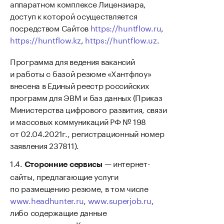
аппаратном комплексе Лицензиара,
доступ к которой осуществляется
посредством Сайтов
https://huntflow.ru
,
https://huntflow.kz
,
https://huntflow.uz
.
Программа для ведения вакансий
и работы с базой резюме «Хантфлоу»
внесена в Единый реестр российских
программ для ЭВМ и баз данных (Приказ
Министерства цифрового развития, связи
и массовых коммуникаций РФ № 198
от 02.04.2021г., регистрационный номер
заявления 237811).
— интернет-
Сторонние сервисы
сайты, предлагающие услуги
по размещению резюме, в том числе
www.headhunter.ru
,
www.superjob.ru
,
либо содержащие данные
о потенциальных Кандидатах, и иные