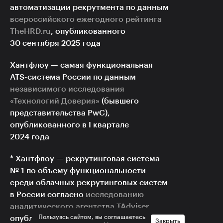
автоматизации рекрутмента по данным
всероссийского ежегодного рейтинга
TheHRD.ru
, опубликованного
30 сентября 2025 года
Хантфлоу — самая функциональная
ATS-система
России по данным
независимого исследования
«Технологий Доверия»
(бывшего
представительства PwC),
опубликованного в I квартале
2024 года
* Хантфлоу — рекрутинговая система
№ 1 по объему функциональности
среди облачных рекрутинговых систем
в России согласно
исследованию
аналитического агентства TAdviser
,
Пользуясь сайтом, вы соглашаетесь
опубликованному в феврале 2021 года
Закрыть